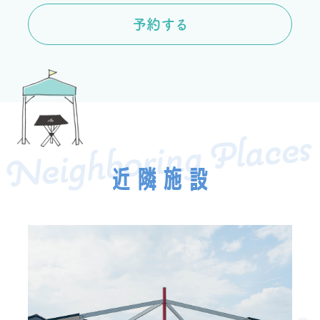
予約する
Neighboring Places
近隣施設