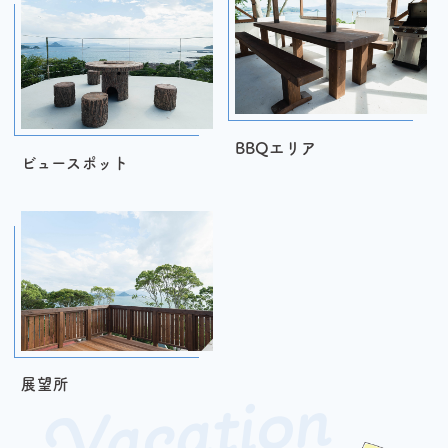
BBQエリア
ビュースポット
V
A
C
A
Ti
O
N
R
E
N
T
展望所