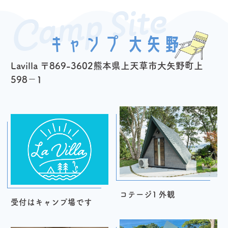
Camp Site
キャンプ 大矢野
Lavilla 〒869-3602熊本県上天草市大矢野町上
598−1
コテージ1 外観
受付はキャンプ場です